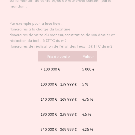
sur la mandat de vente et/ou de recherche consenti par le
mandant.
Par exemple pour la
location
:
Honoraires à la charge du locataire :
Honoraires de visite du preneur, constitution de son dossier et
rédaction du bail : 8 €TTC du m2
Honoraires de réalisation de l'état des lieux : 3€ TTC du m2
Prix de vente
Valeur
<
100 000 €
5 000 €
100 000 € - 139 999 €
5 %
140 000 € - 189 999 €
4.75 %
190 000 € - 239 999 €
4.5 %
240 000 € - 289 999 €
4.25 %