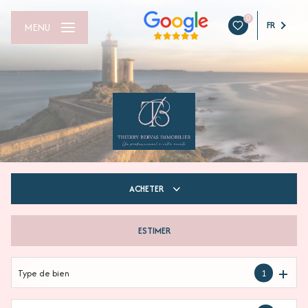
0
FR
MENU
ACHETER
ESTIMER
De l'ancien
Du neuf
Type de bien
1