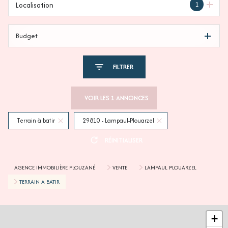
1
Localisation
Budget
FILTRER
VOIR LES
1
ANNONCES
Terrain à batir
29810 - Lampaul-Plouarzel
RÉINITIALISER
AGENCE IMMOBILIÈRE PLOUZANÉ
VENTE
LAMPAUL PLOUARZEL
TERRAIN A BATIR
+