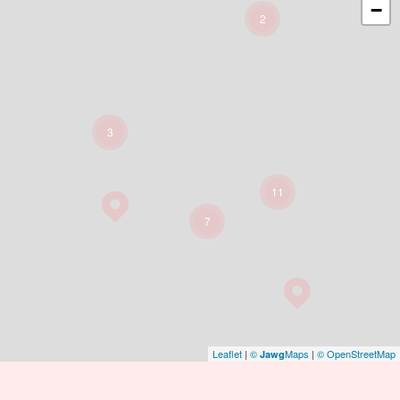
−
2
3
11
7
Leaflet
|
©
Maps
|
© OpenStreetMap
Jawg