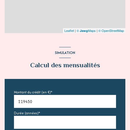
Leaflet
|
©
Maps
|
© OpenStreetMap
Jawg
SIMULATION
Calcul des mensualités
Montant du crédit (en €)*
Durée (années)*