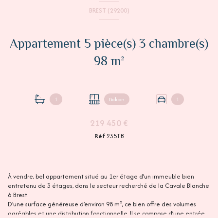
BREST (29200)
Appartement 5 pièce(s) 3 chambre(s)
98 m²
1
Balcon
1
219 450 €
Réf
235TB
À vendre, bel appartement situé au 1er étage d’un immeuble bien
entretenu de 3 étages, dans le secteur recherché de la Cavale Blanche
à Brest.
D’une surface généreuse d’environ 98 m², ce bien offre des volumes
agréables et une distribution fonctionnelle. Il se compose d’une entrée