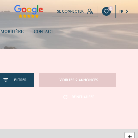
0
SE CONNECTER
FR
MOBILIÈRE
CONTACT
FILTRER
VOIR LES
2
ANNONCES
RÉINITIALISER
+