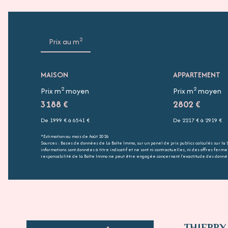
2
Prix au m
MAISON
APPARTEMENT
2
2
Prix m
moyen
Prix m
moyen
3188 €
2802 €
De 1999 € à 6541 €
De 2217 € à 2919 €
*Estimation au mois de Août 2026
Sources : Bases de données de La Boîte Immo, sur un panel de prix publics calculés sur la
informations sont données à titre indicatif et ne sont ni contractuelles, ni des offres ferm
responsabilité de la Boîte Immo ne peut être engagée concernant l'exactitude des donnée
THIERRY