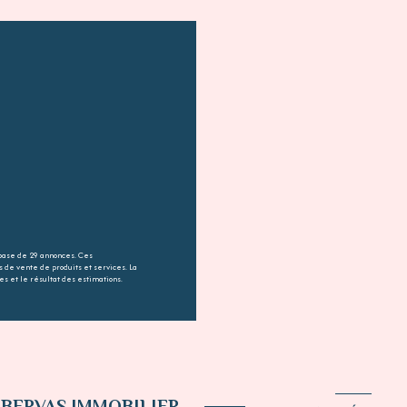
 base de 29 annonces. Ces
es de vente de produits et services. La
s et le résultat des estimations.
 BERVAS IMMOBILIER