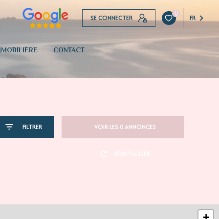
0
SE CONNECTER
FR
MOBILIÈRE
CONTACT
FILTRER
VOIR LES
0
ANNONCES
RÉINITIALISER
+