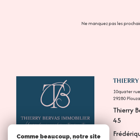
Ne manquez pas les prochain
THIERRY
10quater rue
29280
Plouz
Thierry 
45
Frédériq
Comme beaucoup, notre site