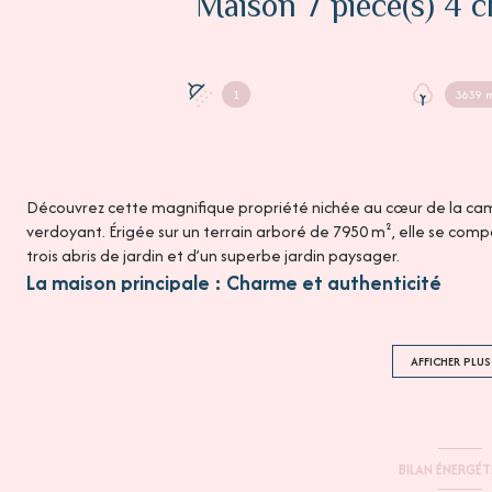
1
3639 
Découvrez cette magnifique propriété nichée au cœur de la cam
verdoyant. Érigée sur un terrain arboré de 7950 m², elle se co
trois abris de jardin et d’un superbe jardin paysager.
La maison principale : Charme et authenticité
Entièrement rénovée, cette maison de 78.50m2 conjugue éléganc
salon-séjour agrémenté de poutres apparentes et d’une cheminée
entièrement aménagée et équipée, allie modernité et praticité. 
AFFICHER PLUS
complètent le rez-de-chaussée.
À l’étage, vous découvrirez deux chambres ainsi qu’un bureau. L’
nécessaires. Une terrasse vous permettra de profiter pleinement
La maison annexe : Confort et indépendance
BILAN ÉNERGÉ
Cette seconde maison de 71.50m2 offre de belles prestations, pa