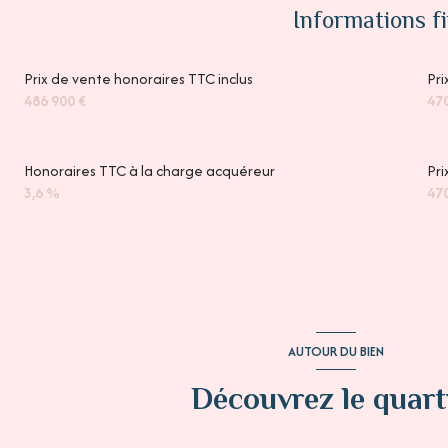
Informations f
Prix de vente honoraires TTC inclus
Pri
486 900 €
470
Honoraires TTC à la charge acquéreur
Pri
3,6 %
470
AUTOUR DU BIEN
Découvrez le quart