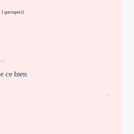
1 garage(s)
ON
e ce bien
m²