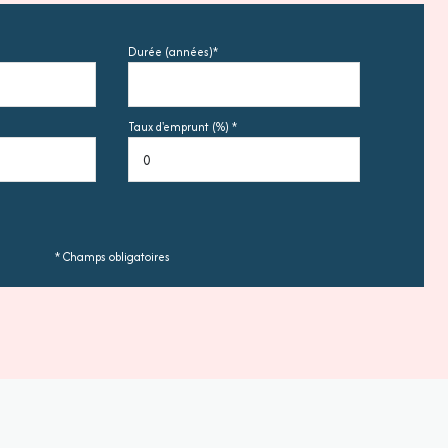
Durée (années)*
Taux d'emprunt (%) *
* Champs obligatoires