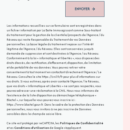
ENVOYER
Les informations recueillies sur ce formulaire sont enregistrées dans
un fichier informatisé par La Boite Immo agissant comme Sous-traitant
du traitement pour la gestion de la clientèle/prospects de l'Agence / du
Réseau qui reste Responsable du Traitement de vos Données
personnelles. La base légale du traitement repose sur l'intérêt
légitime de l'Agence / du Réseau. Elles sont conservées jusqu'à
demande de suppression et sont destinées à l'Agence / au Réseau.
Conformément à la loi « informatique et libertés », vous disposez des
droits d’accès, de rectification, d’effacement, d’opposition, de limitation
et de portabilité de vos données. Vous pouvez retirer votre
consentement à tout moment en contactant directement l’Agence / Le
Réseau. Consultez le site
https://cnil.fr/fr
pour plus d’informations sur
vos droits. Si vous estimez, après avoir contacté l'Agence / le Réseau,
que vos droits « Informatique et Libertés » ne sont pas respectés, vous
pouvez adresser une réclamation à la CNIL. Nous vous informons de
l’existence de la liste d'opposition au démarchage téléphonique «
Bloctel », sur laquelle vous pouvez vous inscrire ici :
https://www.bloctel.gouv.fr
. Dans le cadre de la protection des Données
personnelles, nous vous invitons à ne pas inscrire de Données
sensibles dans le champ de saisie libre.
Ce site est protégé par reCAPTCHA, les
Politiques de Confidentialité
et es
Conditions d'utilisation
de Google s'appliquent.