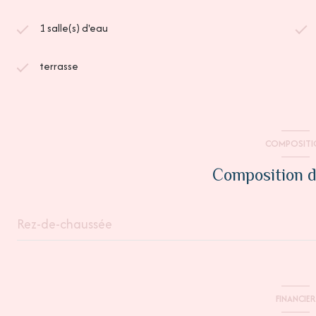
1 salle(s) d'eau
terrasse
COMPOSITI
Composition d
Rez-de-chaussée
salon/sejour
FINANCIER