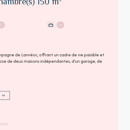
Maison 7 pièce(s) 4 chambre(s) 150 m²
m²
1
pagne de Lanvéoc, offrant un cadre de vie paisible et
mpose de deux maisons indépendantes, d’un garage, de
e et caractère. Vous serez séduits par son spacieux
, idéal pour des soirées chaleureuses. La cuisine,
Une salle de bains et des toilettes séparées
ensemble est prêt à vivre, aucun travaux ne sont
 de l’extérieur dans un cadre apaisant.
TIQUE
rfaite pour accueillir vos proches ou pour un projet