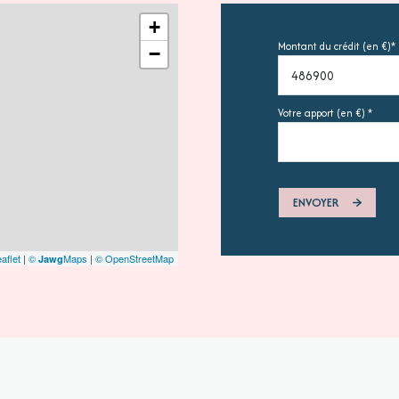
+
Montant du crédit (en €)*
−
Votre apport (en €) *
ENVOYER
aflet
|
©
Maps
|
© OpenStreetMap
Jawg