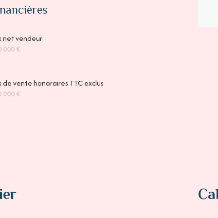
inancières
x net vendeur
 000 €
x de vente honoraires TTC exclus
 000 €
ier
Ca