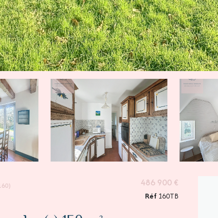
486 900 €
160)
Réf
160TB