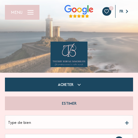
0
FR
MENU
ACHETER
ESTIMER
De l'ancien
Du neuf
Type de bien