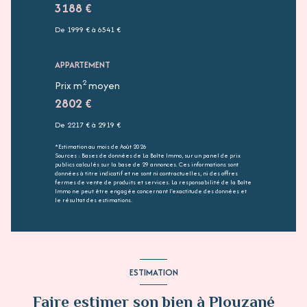
3188 €
De 1999 € à 6541 €
APPARTEMENT
2
Prix m
moyen
2802 €
De 2217 € à 2919 €
*Estimation au mois de Août 2026
Sources : Bases de données de La Boîte Immo, sur un panel de prix
publics calculés sur la base de 29 annonces. Ces informations sont
données à titre indicatif et ne sont ni contractuelles, ni des offres
fermes de vente de produits et services. La responsabilité de la Boîte
Immo ne peut être engagée concernant l'exactitude des données et
le résultat des estimations.
ESTIMATION
Faire estimer son bien à Plouzané