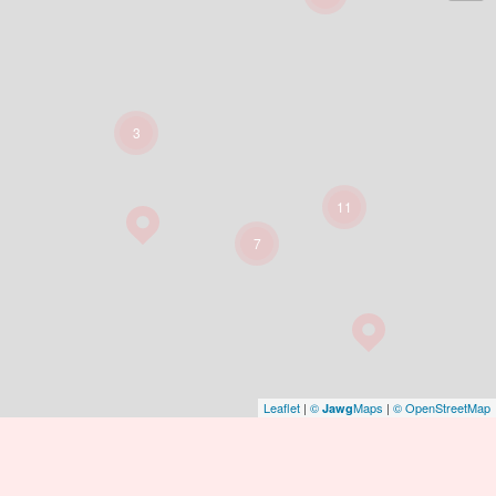
3
11
7
Leaflet
|
©
Maps
|
© OpenStreetMap
Jawg