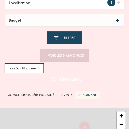
1
Localisation
Budget
FILTRER
VOIR LES
5
ANNONCES
29280 - Plouzané
RÉINITIALISER
AGENCE IMMOBILIÈRE PLOUZANÉ
VENTE
PLOUZANE
+
−
2