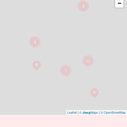
−
2
3
11
7
Leaflet
|
©
Maps
|
© OpenStreetMap
Jawg