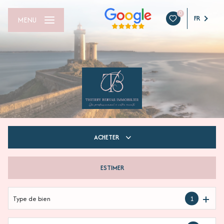
0
FR
MENU
ACHETER
ESTIMER
De l'ancien
Du neuf
Type de bien
1