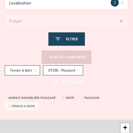
1
Localisation
Budget
FILTRER
VOIR LES
0
ANNONCES
Terrain à batir
29280 - Plouzané
RÉINITIALISER
AGENCE IMMOBILIÈRE PLOUZANÉ
VENTE
PLOUZANE
TERRAIN A BATIR
+