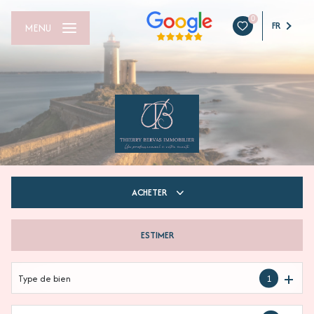
0
FR
MENU
ACHETER
ESTIMER
De l'ancien
Du neuf
Type de bien
1