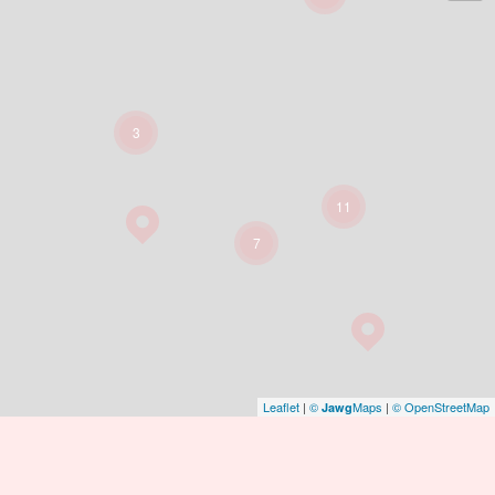
3
11
7
Leaflet
|
©
Maps
|
© OpenStreetMap
Jawg