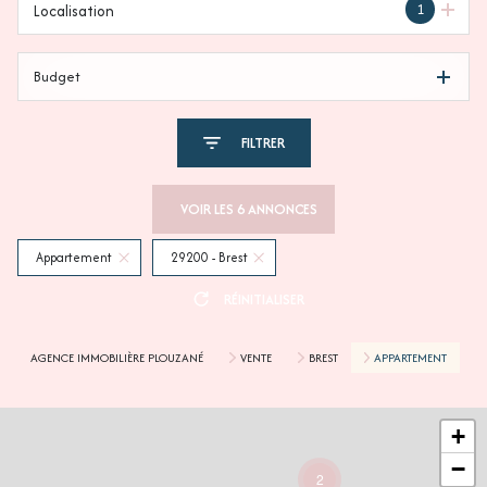
1
Localisation
Budget
FILTRER
VOIR LES
6
ANNONCES
Appartement
29200 - Brest
RÉINITIALISER
AGENCE IMMOBILIÈRE PLOUZANÉ
VENTE
BREST
APPARTEMENT
+
−
2