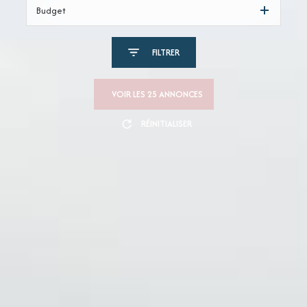
Budget
FILTRER
VOIR LES
25
ANNONCES
RÉINITIALISER